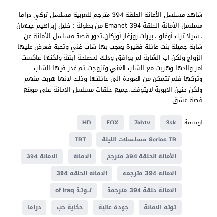
شاهد مسلسل الأمانة الحلقة 394 مترجم للعربية مسلسل تركي دراما
مسلسل الأمانة الحلقة 394 Emanet من بطولة : خليل إبراهيم جيهان
، سيلا ترك أوغلو ، بيرات روزغار أوزكان،تدور قصة مسلسل الأمانة عن
شابة جميلة بنت عائلة فقيرة يعجب بها شاب غني وتحبة فعرض عليها
الزواج ولكن اب الشابة لم يوافق وذلك لمصلحة ابنتة ولكنها عاكست
امر والدها وهربت مع الشاب الغني وتزوجت ثم غدر فيها الشاب
وتركها فلم تتمكن من العودة الى عائلتها وذلك لانها هربت منهم
ولكن حنين الابوبة لايتوقف.جميع حلقات مسلسل الأمانة على موقع
قصة عشق
اوسمة
HD
FOX
7obtv
3sk
Series TR مسلسلات الليلة
TRT
الأمانة الحلقة 394 مترجم
الامانة
الامانة 394
الامانة 394 مترجمة
الامانة الحلقة 394
الامانة حلقة 394 مترجمة
تــوتـة of Iraq
توته الامانة
جودة عالية
حكاية حب
دراما