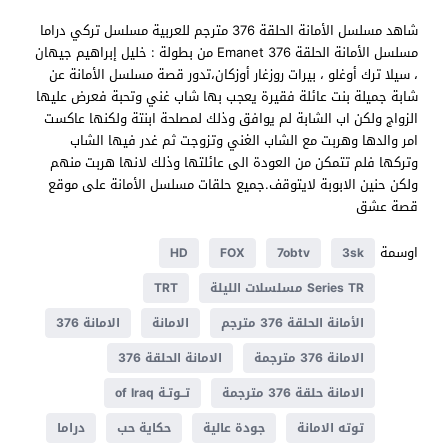
شاهد مسلسل الأمانة الحلقة 376 مترجم للعربية مسلسل تركي دراما
مسلسل الأمانة الحلقة 376 Emanet من بطولة : خليل إبراهيم جيهان
، سيلا ترك أوغلو ، بيرات روزغار أوزكان،تدور قصة مسلسل الأمانة عن
شابة جميلة بنت عائلة فقيرة يعجب بها شاب غني وتحبة فعرض عليها
الزواج ولكن اب الشابة لم يوافق وذلك لمصلحة ابنتة ولكنها عاكست
امر والدها وهربت مع الشاب الغني وتزوجت ثم غدر فيها الشاب
وتركها فلم تتمكن من العودة الى عائلتها وذلك لانها هربت منهم
ولكن حنين الابوبة لايتوقف.جميع حلقات مسلسل الأمانة على موقع
قصة عشق
اوسمة
HD
FOX
7obtv
3sk
Series TR مسلسلات الليلة
TRT
الأمانة الحلقة 376 مترجم
الامانة
الامانة 376
الامانة 376 مترجمة
الامانة الحلقة 376
الامانة حلقة 376 مترجمة
تــوتـة of Iraq
توته الامانة
جودة عالية
حكاية حب
دراما