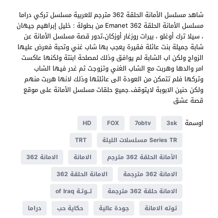
شاهد مسلسل الأمانة الحلقة 362 مترجم للعربية مسلسل تركي دراما
مسلسل الأمانة الحلقة 362 Emanet من بطولة : خليل إبراهيم جيهان
، سيلا ترك أوغلو ، بيرات روزغار أوزكان،تدور قصة مسلسل الأمانة عن
شابة جميلة بنت عائلة فقيرة يعجب بها شاب غني وتحبة فعرض عليها
الزواج ولكن اب الشابة لم يوافق وذلك لمصلحة ابنتة ولكنها عاكست
امر والدها وهربت مع الشاب الغني وتزوجت ثم غدر فيها الشاب
وتركها فلم تتمكن من العودة الى عائلتها وذلك لانها هربت منهم
ولكن حنين الابوبة لايتوقف.جميع حلقات مسلسل الأمانة على موقع
قصة عشق
اوسمة
HD
FOX
7obtv
3sk
Series TR مسلسلات الليلة
TRT
الأمانة الحلقة 362 مترجم
الامانة
الامانة 362
الامانة 362 مترجمة
الامانة الحلقة 362
الامانة حلقة 362 مترجمة
تــوتـة of Iraq
توته الامانة
جودة عالية
حكاية حب
دراما