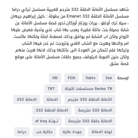
شاهد مسلسل الأمانة الحلقة 332 مترجم للعربية مسلسل تركي دراما
مسلسل الأمانة الحلقة 332 Emanet من بطولة : خليل إبراهيم جيهان
، سيلا ترك أوغلو ، بيرات روزغار أوزكان،تدور قصة مسلسل الأمانة عن
شابة جميلة بنت عائلة فقيرة يعجب بها شاب غني وتحبة فعرض عليها
الزواج ولكن اب الشابة لم يوافق وذلك لمصلحة ابنتة ولكنها عاكست
امر والدها وهربت مع الشاب الغني وتزوجت ثم غدر فيها الشاب
وتركها فلم تتمكن من العودة الى عائلتها وذلك لانها هربت منهم
ولكن حنين الابوبة لايتوقف.جميع حلقات مسلسل الأمانة على موقع
قصة عشق
اوسمة
HD
FOX
7obtv
3sk
Series TR مسلسلات الليلة
TRT
الأمانة الحلقة 332 مترجم
الامانة
الامانة 332
الامانة 332 مترجمة
الامانة الحلقة 332
الامانة حلقة 332 مترجمة
تــوتـة of Iraq
توته الامانة
جودة عالية
حكاية حب
دراما