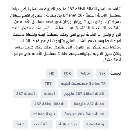
شاهد مسلسل الأمانة الحلقة 287 مترجم للعربية مسلسل تركي دراما
مسلسل الأمانة الحلقة 287 Emanet من بطولة : خليل إبراهيم جيهان
، سيلا ترك أوغلو ، بيرات روزغار أوزكان،تدور قصة مسلسل الأمانة عن
شابة جميلة بنت عائلة فقيرة يعجب بها شاب غني وتحبة فعرض عليها
الزواج ولكن اب الشابة لم يوافق وذلك لمصلحة ابنتة ولكنها عاكست
امر والدها وهربت مع الشاب الغني وتزوجت ثم غدر فيها الشاب
وتركها فلم تتمكن من العودة الى عائلتها وذلك لانها هربت منهم
ولكن حنين الابوبة لايتوقف.جميع حلقات مسلسل الأمانة على موقع
قصة عشق
اوسمة
HD
FOX
7obtv
3sk
Series TR مسلسلات الليلة
TRT
الأمانة الحلقة 287 مترجم
الامانة
الامانة 287
الامانة 287 مترجمة
الامانة الحلقة 287
الامانة حلقة 287 مترجمة
تــوتـة of Iraq
توته الامانة
جودة عالية
حكاية حب
دراما