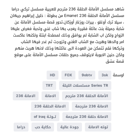
شاهد مسلسل الأمانة الحلقة 236 مترجم للعربية مسلسل تركي دراما
مسلسل الأمانة الحلقة 236 Emanet من بطولة : خليل إبراهيم جيهان
، سيلا ترك أوغلو ، بيرات روزغار أوزكان،تدور قصة مسلسل الأمانة عن
شابة جميلة بنت عائلة فقيرة يعجب بها شاب غني وتحبة فعرض عليها
الزواج ولكن اب الشابة لم يوافق وذلك لمصلحة ابنتة ولكنها عاكست
امر والدها وهربت مع الشاب الغني وتزوجت ثم غدر فيها الشاب
وتركها فلم تتمكن من العودة الى عائلتها وذلك لانها هربت منهم
ولكن حنين الابوبة لايتوقف.جميع حلقات مسلسل الأمانة على موقع
قصة عشق
اوسمة
HD
FOX
9obtv
3sk
Series TR مسلسلات الليلة
TRT
الأمانة الحلقة 236 مترجم
الامانة
الامانة 236
الامانة 236 مترجمة
الامانة الحلقة 236
الامانة حلقة 236 مترجمة
تــوتـة of Iraq
توته الامانة
جودة عالية
حكاية حب
دراما