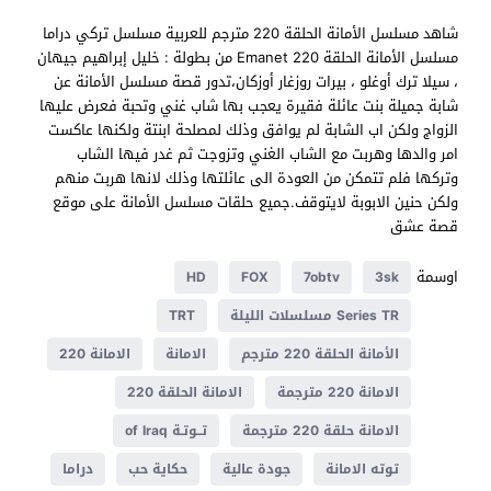
شاهد مسلسل الأمانة الحلقة 220 مترجم للعربية مسلسل تركي دراما
مسلسل الأمانة الحلقة 220 Emanet من بطولة : خليل إبراهيم جيهان
، سيلا ترك أوغلو ، بيرات روزغار أوزكان،تدور قصة مسلسل الأمانة عن
شابة جميلة بنت عائلة فقيرة يعجب بها شاب غني وتحبة فعرض عليها
الزواج ولكن اب الشابة لم يوافق وذلك لمصلحة ابنتة ولكنها عاكست
امر والدها وهربت مع الشاب الغني وتزوجت ثم غدر فيها الشاب
وتركها فلم تتمكن من العودة الى عائلتها وذلك لانها هربت منهم
ولكن حنين الابوبة لايتوقف.جميع حلقات مسلسل الأمانة على موقع
قصة عشق
اوسمة
HD
FOX
7obtv
3sk
Series TR مسلسلات الليلة
TRT
الأمانة الحلقة 220 مترجم
الامانة
الامانة 220
الامانة 220 مترجمة
الامانة الحلقة 220
الامانة حلقة 220 مترجمة
تــوتـة of Iraq
توته الامانة
جودة عالية
حكاية حب
دراما