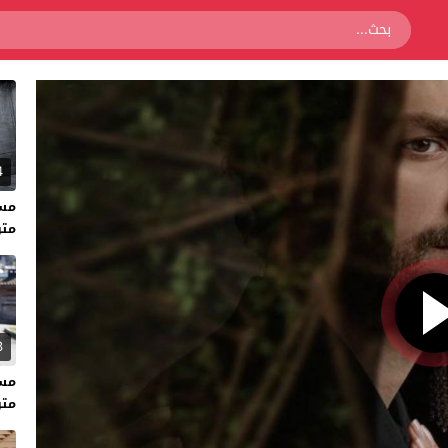
4
متر
3
متر