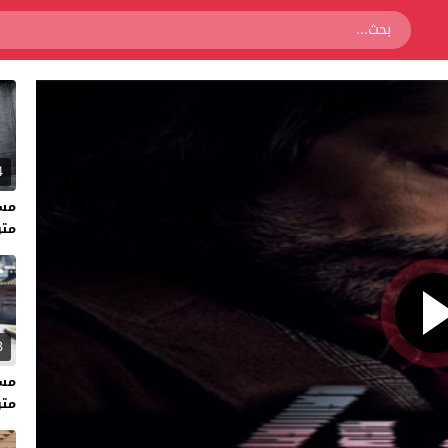
4
متر
3
متر