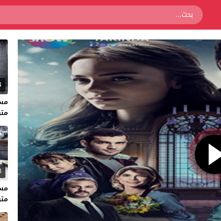
4
متر
3
متر