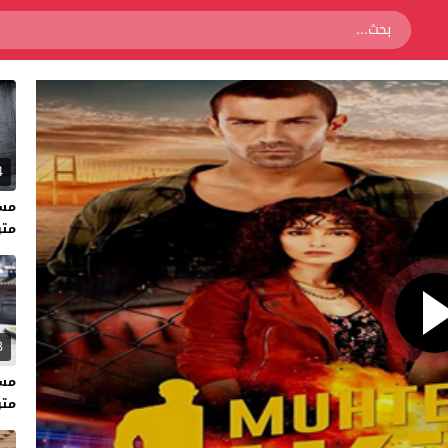
4
متر
3
متر