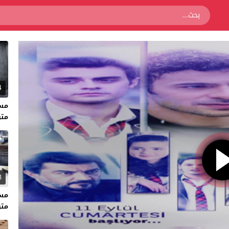
4
متر
3
متر