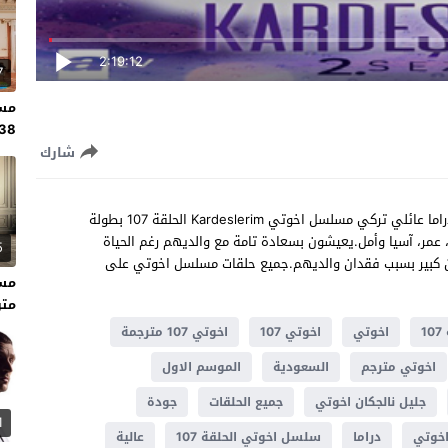
2:19:12
7
مسل
138 مت
شارك
مشاهدة مسلسل اخوتي الحلقة 107 مترجمة للعربية مسلسل دراما عائلي تركي مسلسل اخوتي Kardeslerim الحلقة 107 بطولة
 عمر، آسيا وأمل.يعيشون بسعادة تامة مع والديهم رغم الحياة
5
حزن كبير بسبب فقدان والديهم.جميع حلقات مسلسل اخوتي على
متر
1
اخوتي
اخوتي 107
اخوتي 107 مترجمة
اخوتي مترجم
السعودية
الموسم الاول
جليل نالجكان اخوتي
جميع الحلقات
جودة
1
خوتي
دراما
سلسل اخوتي الحلقة 107
عالية