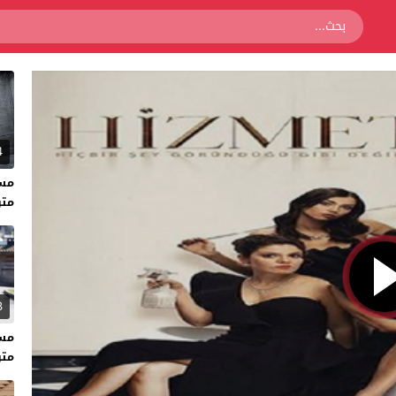
4
متر
3
متر