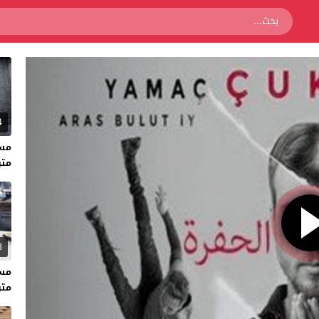
4
متر
3
متر