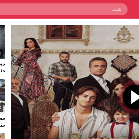
4
متر
3
متر