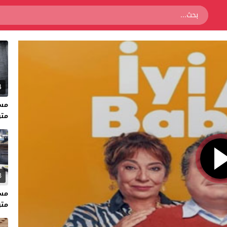
4
متر
3
متر