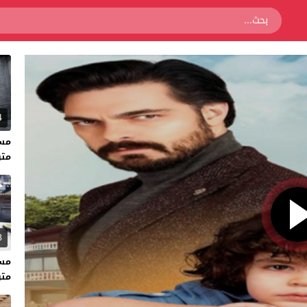
4
متر
3
متر