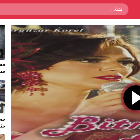
4
متر
3
متر