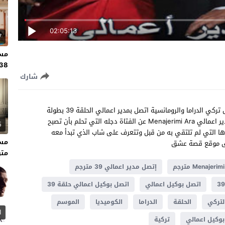
02:05:13
7
مسل
138 مت
شارك
مشاهدة مسلسل اتصل بمدير اعمالي الحلقة 39 مترجم مسلسل تركي الدراما والرومانسية اتصل بمدير اعمالي الحلقة 39 بطولة
دينيز جان اكتاش واحسان ايروغلو ،تدور قصة مسلسل اتصل بمدير اعمالي Menajerimi Ara عن الفتاة دجله التي تحلم بأن تصبح
5
ا التي لم تلتقي به من قبل وتتعرف على شاب الذي تبدأ معه
على موقع قصة عشق
متر
Menajeri مترجم
إتصل مدير اعمالي 39 مترجم
اتصل بوكيل اعمالي
اتصل بوكيل اعمالي حلقة 39
لتركي
الحلقة
الدراما
الكوميديا
الموسم
1
وكيل اعمالي
تركية