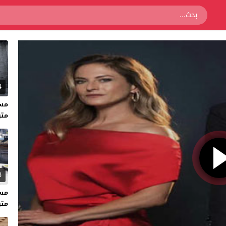
4
متر
3
متر