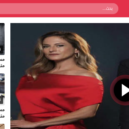
4
متر
3
متر