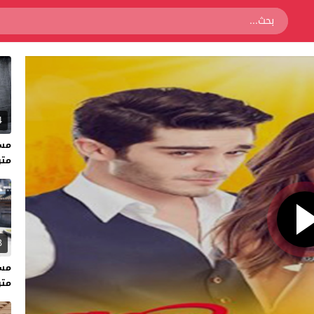
4
متر
3
متر