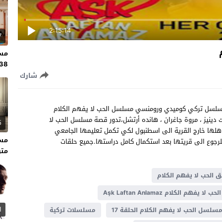
2:15:14
7
مسل
138 مت
شارك
 الكلام الحلقة 17 مترجم للعربية مسلسل تركي كوميدي ورومنسي مسلسل الحب لا يفهم الكلام
: أليف دوغان ، بوراك دينيز ، مروة جاغران ، هانده أرتشل،تدور قصة مسلسل الحب لا
5
لها خارج القرية الى اسطنبول لكي تكمل تعليمها الجامعي
لرجوع الى قريتها بعد استكمال كامل دراستها.جميع حلقات
متر
الحب لا يفهم الكلام
يفهم الكلام Aşk Laftan Anlamaz
1
سلسل الحب لا يفهم الكلام الحلقة 17
مسلسلات تركية