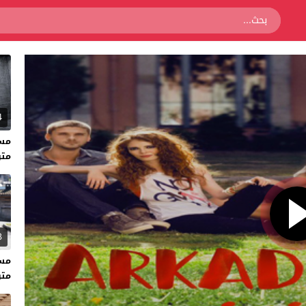
4
متر
3
متر