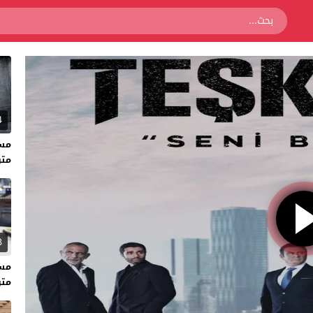
4
متر
3
متر