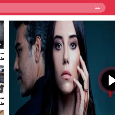
4
متر
3
متر