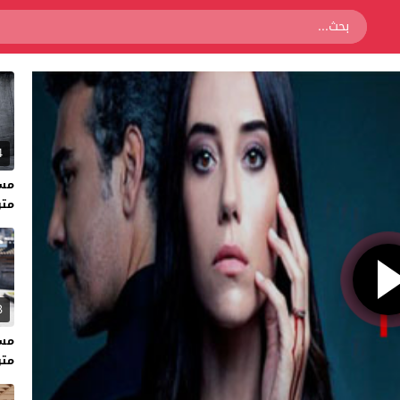
4
متر
3
متر