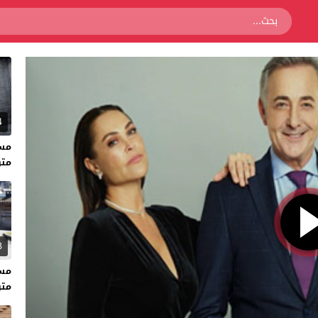
4
متر
3
متر