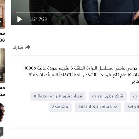
02:17:29
7
مسل
138 مت
شارك
شاهد مسلسل البراءة الحلقة 6 مترجمة اون لاين مسلسل تركي درامي غامض .مسلسل البراءة الحلقة 6 مترجم بجودة عالية 1080p
بلوري ديلموشن .تدور حكاية مسلسل البراءة عن أم ولديها بنت ذات 19 عام تقع في حب الشخص الخطأ لتتفاجأ الام بأحداث مليئة
5
شق .
متر
ءة
شاكر بيلي البراءة
قصة عشق البراءة الحلقة 6
براءة
مسلسلات تركية 2021
مشاهدة
1