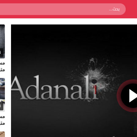
4
متر
3
متر