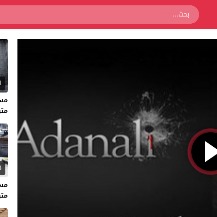
4
متر
3
متر